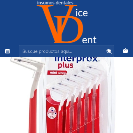
Ventas +56944575313
Inicio
HIGIENE BUCAL
INTERPROX PLUS MINI CÓNICO