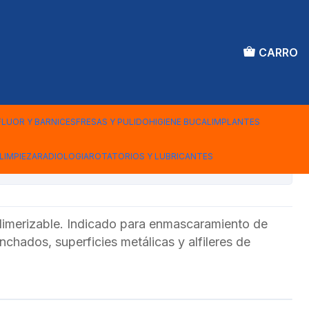
CARRO
ACIFICADORA OPAK B
S
FLUOR Y BARNICES
FRESAS Y PULIDO
HIGIENE BUCAL
IMPLANTES
LIMPIEZA
RADIOLOGIA
ROTATORIOS Y LUBRICANTES
iones
imerizable. Indicado para enmascaramiento de
chados, superficies metálicas y alfileres de