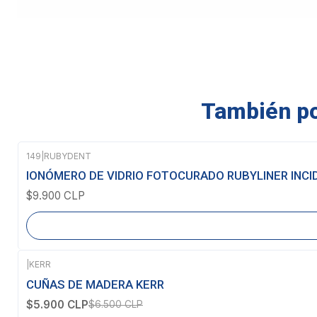
También pod
149
|
RUBYDENT
Agotado
IONÓMERO DE VIDRIO FOTOCURADO RUBYLINER INCI
$9.900 CLP
|
KERR
-9%
OFF
CUÑAS DE MADERA KERR
$5.900 CLP
$6.500 CLP