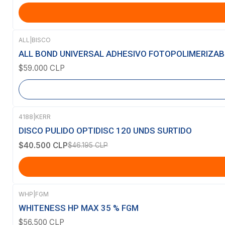
ALL
|
BISCO
Agotado
ALL BOND UNIVERSAL ADHESIVO FOTOPOLIMERIZAB
$59.000 CLP
4188
|
KERR
-12%
OFF
DISCO PULIDO OPTIDISC 120 UNDS SURTIDO
$40.500 CLP
$46.195 CLP
WHP
|
FGM
WHITENESS HP MAX 35 % FGM
$56.500 CLP