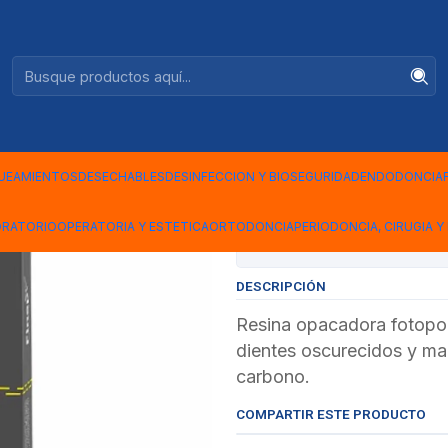
Ventas +56944575313
OPAK B 05 ANGELUS
|
RESINA OP
05 ANGELU
UEAMIENTOS
DESECHABLES
DESINFECCION Y BIOSEGURIDAD
ENDODONCIA
ORATORIO
OPERATORIA Y ESTETICA
ORTODONCIA
PERIODONCIA, CIRUGIA Y 
Mostrar stock de ubicac
DESCRIPCIÓN
Resina opacadora fotopol
dientes oscurecidos y man
carbono.
COMPARTIR ESTE PRODUCTO