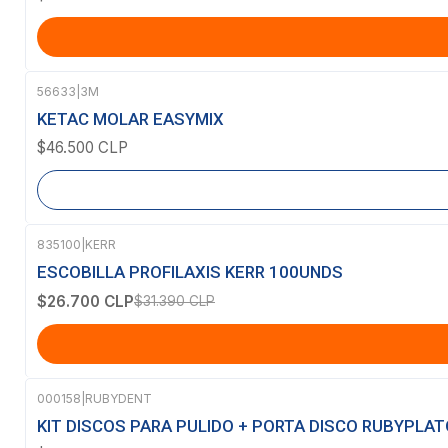
56633
|
3M
Agotado
KETAC MOLAR EASYMIX
$46.500 CLP
835100
|
KERR
-15%
OFF
ESCOBILLA PROFILAXIS KERR 100UNDS
$26.700 CLP
$31.390 CLP
000158
|
RUBYDENT
Agotado
KIT DISCOS PARA PULIDO + PORTA DISCO RUBYPLAT