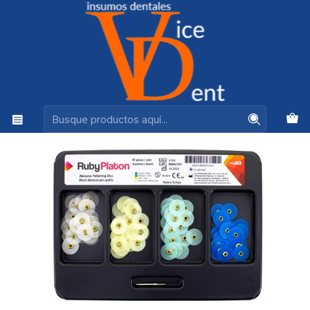
Ventas +56944575313
Inicio
FRESAS Y PULIDO
KIT DISCOS PARA PULIDO + PORTA DISCO RUBYPLATO
INCIENTAL