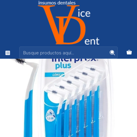
Ventas +56944575313
Inicio
HIGIENE BUCAL
INTERPROX PLUS CÓNICO