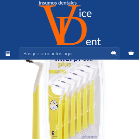
Ventas +56944575313
Inicio
HIGIENE BUCAL
CEPILLO INTERPROX PLUS MINI