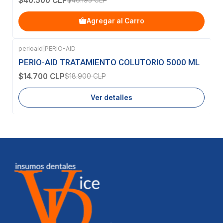
$40.500 CLP
Agregar al Carro
perioaid
|
PERIO-AID
-22%
OFF
PERIO-AID TRATAMIENTO COLUTORIO 5000 ML
Agotado
$14.700 CLP
$18.900 CLP
Ver detalles