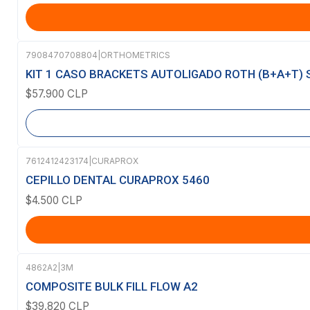
7908470708804
|
ORTHOMETRICS
Agotado
KIT 1 CASO BRACKETS AUTOLIGADO ROTH (B+A+T) 
$57.900 CLP
7612412423174
|
CURAPROX
CEPILLO DENTAL CURAPROX 5460
$4.500 CLP
4862A2
|
3M
Agotado
COMPOSITE BULK FILL FLOW A2
$39.820 CLP