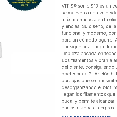
VITIS® sonic S10 es un cep
se mueven a una velocid
máxima eficacia en la eli
y encías. Su diseño, de l
funcional y moderno, con
para un cómodo agarre. 
consigue una carga durade
limpieza basada en tecno
Los filamentos vibran a al
del diente, consiguiendo 
bacteriana). 2. Acción h
burbujas que se transmiten
desorganizando el biofilm
llegan los filamentos qu
bucal y permite alcanzar 
encías o zonas interproxi