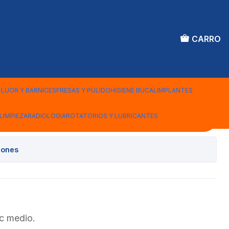
CARRO
LECTRICO SONIC S10
FLUOR Y BARNICES
FRESAS Y PULIDO
HIGIENE BUCAL
IMPLANTES
LIMPIEZA
RADIOLOGIA
ROTATORIOS Y LUBRICANTES
Agregar al Carro
iones
ic medio.