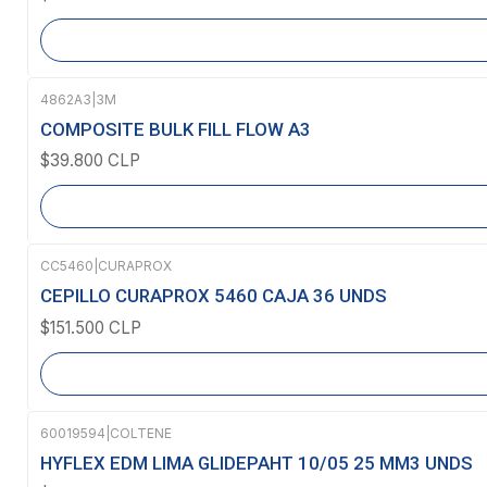
4862A3
|
3M
Agotado
COMPOSITE BULK FILL FLOW A3
$39.800 CLP
CC5460
|
CURAPROX
Agotado
CEPILLO CURAPROX 5460 CAJA 36 UNDS
$151.500 CLP
60019594
|
COLTENE
Agotado
HYFLEX EDM LIMA GLIDEPAHT 10/05 25 MM3 UNDS