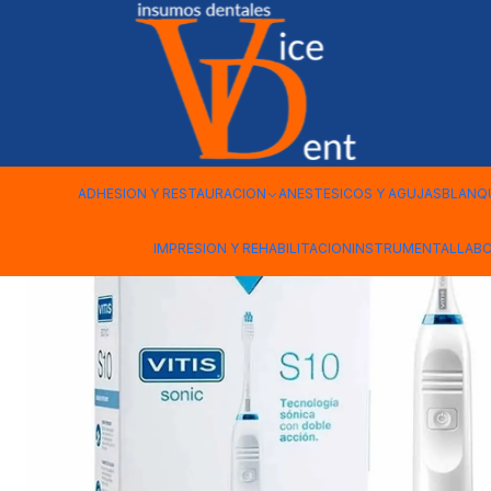
Inicio
HIGIENE BUCAL
CEPILLO ELECTRICO SONIC S10 VITIS
ADHESION Y RESTAURACION
ANESTESICOS Y AGUJAS
BLANQ
IMPRESION Y REHABILITACION
INSTRUMENTAL
LAB