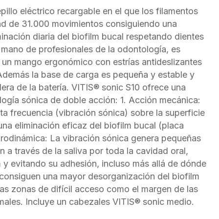
illo eléctrico recargable en el que los filamentos
ad de 31.000 movimientos consiguiendo una
minación diaria del biofilm bucal respetando dientes
a mano de profesionales de la odontología, es
 un mango ergonómico con estrías antideslizantes
Además la base de carga es pequeña y estable y
ra de la batería. VITIS® sonic S10 ofrece una
logía sónica de doble acción: 1. Acción mecánica:
ta frecuencia (vibración sónica) sobre la superficie
una eliminación eficaz del biofilm bucal (placa
idrodinámica: La vibración sónica genera pequeñas
 a través de la saliva por toda la cavidad oral,
 y evitando su adhesión, incluso más allá de dónde
e consiguen una mayor desorganización del biofilm
las zonas de difícil acceso como el margen de las
males. Incluye un cabezales VITIS® sonic medio.