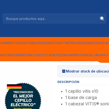
Ventas +56944575313
|
CEPILLO E
VITIS
UEAMIENTOS
DESECHABLES
DESINFECCION Y BIOSEGURIDAD
ENDODONCIA
ORATORIO
OPERATORIA Y ESTETICA
ORTODONCIA
PERIODONCIA, CIRUGIA Y 
Cantidad
Mostrar stock de ubicac
DESCRIPCIÓN
1 cepillo vitis s10
1 base de carga
1 cabezal VITIS® son