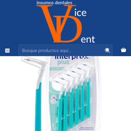
Ventas +56944575313
Inicio
HIGIENE BUCAL
CEPILLO INTERPROX PLUS MICRO