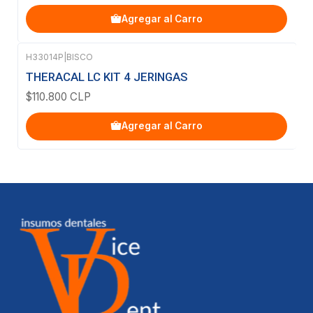
Agregar al Carro
H33014P
|
BISCO
THERACAL LC KIT 4 JERINGAS
$110.800 CLP
Agregar al Carro