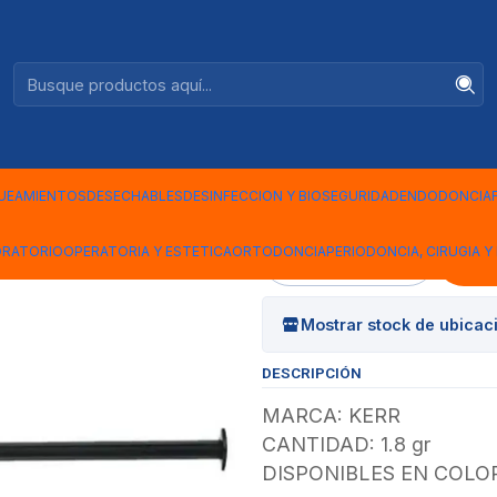
Ventas +56944575313
ocurado Yellow 1.8gr
|
Cemento Re
Yellow 1.8g
UEAMIENTOS
DESECHABLES
DESINFECCION Y BIOSEGURIDAD
ENDODONCIA
ORATORIO
OPERATORIA Y ESTETICA
ORTODONCIA
PERIODONCIA, CIRUGIA Y 
Cantidad
Mostrar stock de ubicac
DESCRIPCIÓN
MARCA: KERR
CANTIDAD: 1.8 gr
DISPONIBLES EN COLO