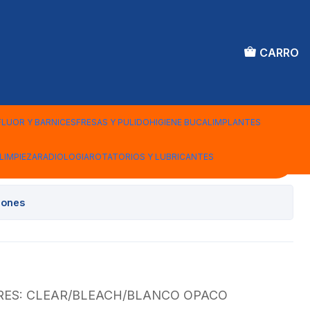
CARRO
sina NX3 Fotocurado
r
FLUOR Y BARNICES
FRESAS Y PULIDO
HIGIENE BUCAL
IMPLANTES
LIMPIEZA
RADIOLOGIA
ROTATORIOS Y LUBRICANTES
Agregar al Carro
iones
RES: CLEAR/BLEACH/BLANCO OPACO