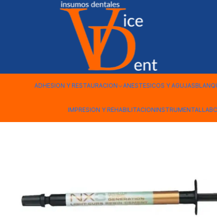
Inicio
ADHESION Y RESTAURACION
Cemento Resina NX3 Fot
ADHESION Y RESTAURACION
ANESTESICOS Y AGUJAS
BLANQ
IMPRESION Y REHABILITACION
INSTRUMENTAL
LAB