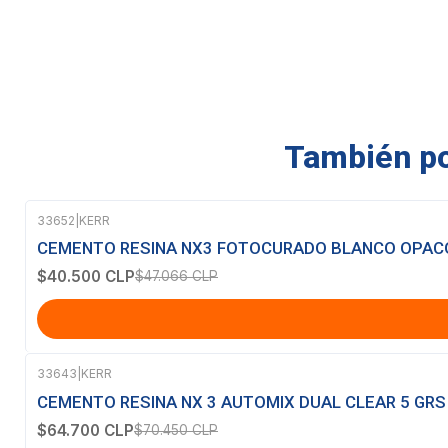
También pod
33652
|
KERR
-14%
OFF
CEMENTO RESINA NX3 FOTOCURADO BLANCO OPACO
$40.500 CLP
$47.066 CLP
33643
|
KERR
-8%
OFF
CEMENTO RESINA NX 3 AUTOMIX DUAL CLEAR 5 GRS
$64.700 CLP
$70.450 CLP