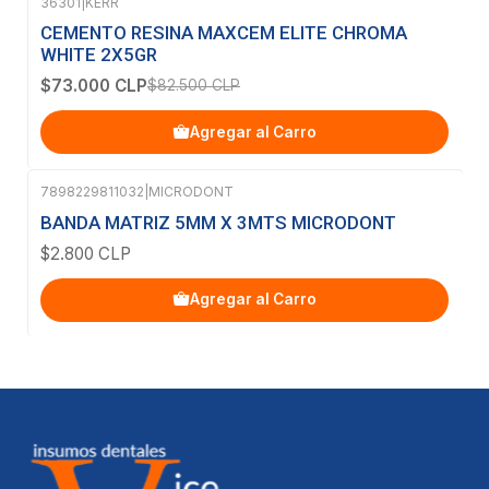
36301
|
KERR
-12%
OFF
CEMENTO RESINA MAXCEM ELITE CHROMA
WHITE 2X5GR
$73.000 CLP
$82.500 CLP
Agregar al Carro
7898229811032
|
MICRODONT
BANDA MATRIZ 5MM X 3MTS MICRODONT
$2.800 CLP
Agregar al Carro