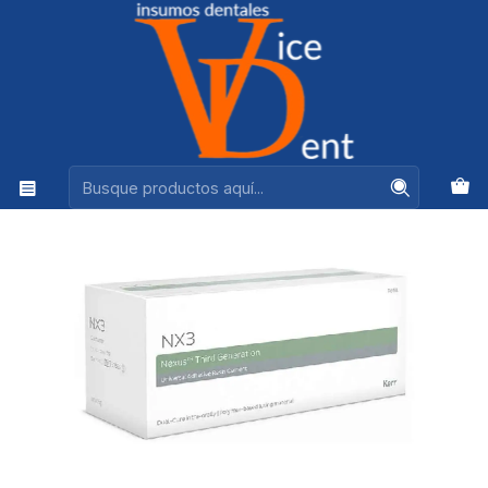
Ventas +56944575313
Inicio
ADHESION Y RESTAURACION
CEMENTO RESINA NX 3 AUTOMIX DUAL CLEAR 5 GRS