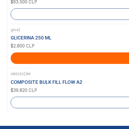
$63.500 CLP
glice
|
GLICERINA 250 ML
$2.800 CLP
4862A2
|
3M
Agotado
COMPOSITE BULK FILL FLOW A2
$39.820 CLP