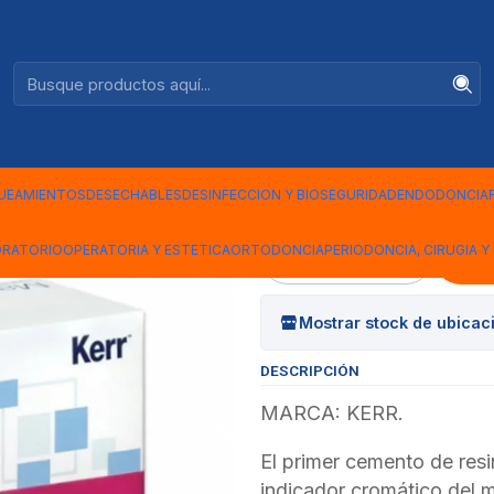
Ventas +56944575313
M ELITE CHROMA WHITE 2X5GR
|
CEMENTO R
CHROMA W
UEAMIENTOS
DESECHABLES
DESINFECCION Y BIOSEGURIDAD
ENDODONCIA
ORATORIO
OPERATORIA Y ESTETICA
ORTODONCIA
PERIODONCIA, CIRUGIA Y 
Cantidad
Mostrar stock de ubicac
DESCRIPCIÓN
MARCA: KERR.
El primer cemento de res
indicador cromático del 