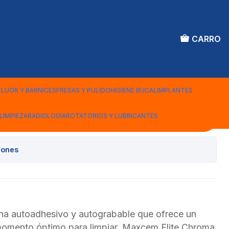
CARRO
ESINA MAXCEM ELITE
HITE 2X5GR
FLUOR Y BARNICES
FRESAS Y PULIDO
HIGIENE BUCAL
IMPLANTES
LIMPIEZA
RADIOLOGIA
ROTATORIOS Y LUBRICANTES
Agregar al Carro
iones
ina autoadhesivo y autograbable que ofrece un
momento óptimo para limpiar, Maxcem Elite Chroma