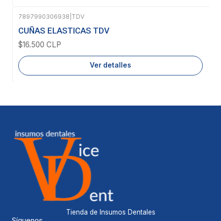
7897990306938
|
TDV
Agotado
CUÑAS ELASTICAS TDV
$16.500 CLP
Ver detalles
Tienda de Insumos Dentales
Síguenos