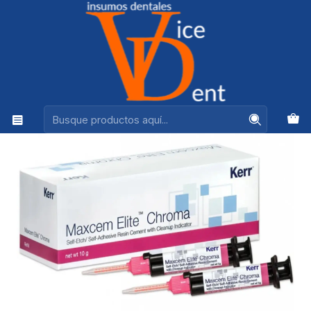
Ventas +56944575313
Inicio
ADHESION Y RESTAURACION
CEMENTO RESINA MAXCEM ELITE CHROMA CLEAR 2X5GR