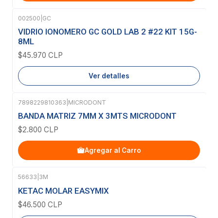
002500
|
GC
Agotado
VIDRIO IONOMERO GC GOLD LAB 2 #22 KIT 15G-
8ML
$45.970 CLP
Ver detalles
7898229810363
|
MICRODONT
BANDA MATRIZ 7MM X 3MTS MICRODONT
$2.800 CLP
Agregar al Carro
56633
|
3M
Agotado
KETAC MOLAR EASYMIX
$46.500 CLP