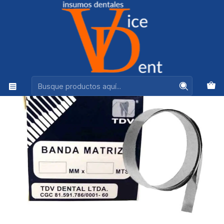
Ventas +56944575313
Inicio
ADHESION Y RESTAURACION
BANDA MATRIZ TDV 5MM