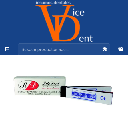
Ventas +56944575313
Inicio
ADHESION Y RESTAURACION
PAPEL ARTICULAR RITE DENT