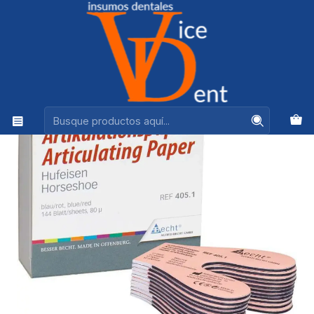
Ventas +56944575313
Inicio
ADHESION Y RESTAURACION
PAPEL ARTICULAR HERRADURA BECHT