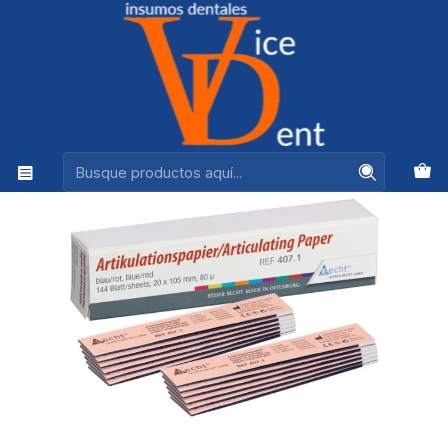
Ventas +56944575313
Inicio
ADHESION Y RESTAURACION
PAPEL ARTICULAR BECHT