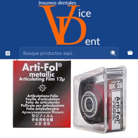
Ventas +56944575313
Inicio
ADHESION Y RESTAURACION
PAPEL ARTICULAR ARTI-FOL ROJO CON DOSIFICADOR