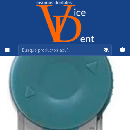
Ventas +56944575313
Inicio
PERIODONCIA, CIRUGIA Y LIMPIEZA
GINGIBRAID HILO RETRACTOR KERR N0