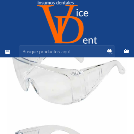
Ventas +56944575313
Inicio
IMPRESION Y REHABILITACION
LENTES TRANSPARENTES