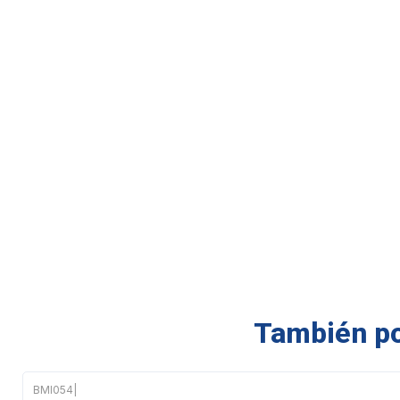
También pod
BMI054
|