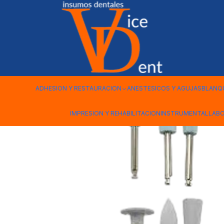
Inicio
FRESAS Y PULIDO
GOMAS PULIR RESINA DENTBYS 6 
ADHESION Y RESTAURACION
ANESTESICOS Y AGUJAS
BLANQ
IMPRESION Y REHABILITACION
INSTRUMENTAL
LAB