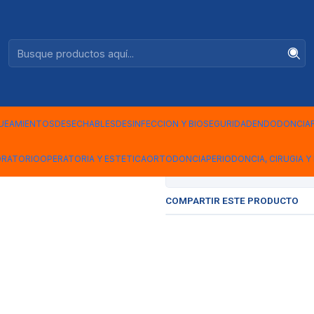
Ventas +56944575313
UNIDADES
|
GOMAS PUL
UNIDADES
UEAMIENTOS
DESECHABLES
DESINFECCION Y BIOSEGURIDAD
ENDODONCIA
ORATORIO
OPERATORIA Y ESTETICA
ORTODONCIA
PERIODONCIA, CIRUGIA Y 
Mostrar stock de ubicac
COMPARTIR ESTE PRODUCTO