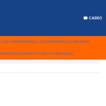
CARRO
IR RESINA DENTBYS 6
FLUOR Y BARNICES
FRESAS Y PULIDO
HIGIENE BUCAL
IMPLANTES
LIMPIEZA
RADIOLOGIA
ROTATORIOS Y LUBRICANTES
iones