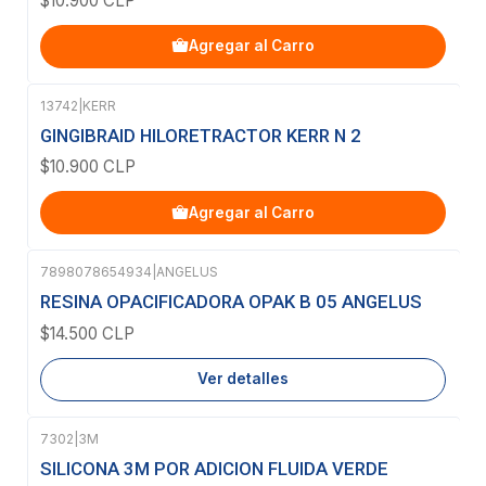
$10.900 CLP
Agregar al Carro
13742
|
KERR
GINGIBRAID HILORETRACTOR KERR N 2
$10.900 CLP
Agregar al Carro
7898078654934
|
ANGELUS
Agotado
RESINA OPACIFICADORA OPAK B 05 ANGELUS
$14.500 CLP
Ver detalles
7302
|
3M
SILICONA 3M POR ADICION FLUIDA VERDE