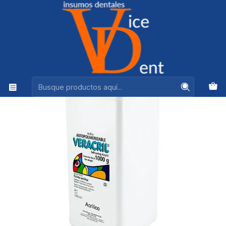
Ventas +56944575313
Inicio
LABORATORIO
ACRILICO VERACRIL VR1 AUTO 1K