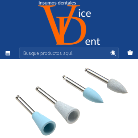
Ventas +56944575313
Inicio
FRESAS Y PULIDO
GOMAS PULIR RESINA DENTBYS 4 UNIDADES