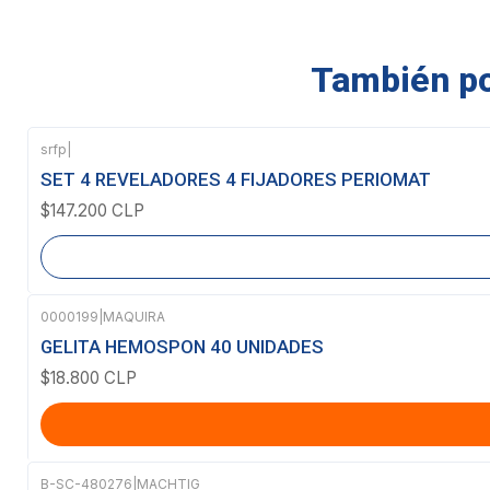
También pod
srfp
|
Agotado
SET 4 REVELADORES 4 FIJADORES PERIOMAT
$147.200 CLP
0000199
|
MAQUIRA
GELITA HEMOSPON 40 UNIDADES
$18.800 CLP
B-SC-480276
|
MACHTIG