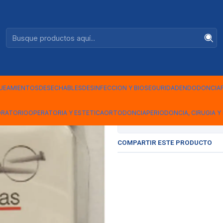
Ventas +56944575313
NSPARENTES
|
CUÑAS PLA
TRANSPAR
UEAMIENTOS
DESECHABLES
DESINFECCION Y BIOSEGURIDAD
ENDODONCIA
ORATORIO
OPERATORIA Y ESTETICA
ORTODONCIA
PERIODONCIA, CIRUGIA Y 
Mostrar stock de ubicac
COMPARTIR ESTE PRODUCTO