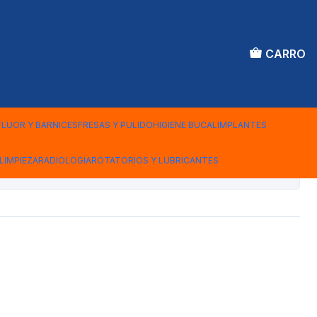
CARRO
STICAS
ENTES
FLUOR Y BARNICES
FRESAS Y PULIDO
HIGIENE BUCAL
IMPLANTES
LIMPIEZA
RADIOLOGIA
ROTATORIOS Y LUBRICANTES
iones