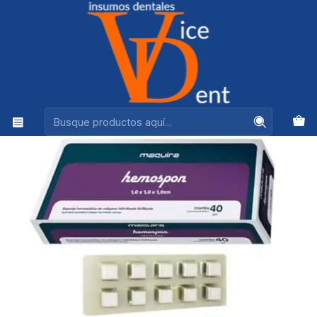
Ventas +56944575313
Inicio
PERIODONCIA, CIRUGIA Y LIMPIEZA
GELITA HEMOSPON 40 UNIDADES