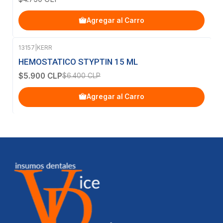
Agregar al Carro
13157
|
KERR
-8%
OFF
HEMOSTATICO STYPTIN 15 ML
$5.900 CLP
$6.400 CLP
Agregar al Carro