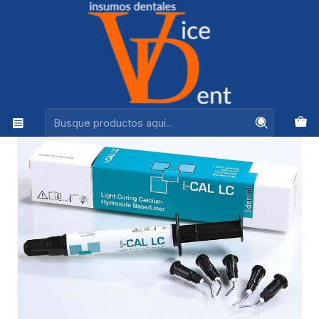
Ventas +56944575313
Inicio
ENDODONCIA
HIDROXIDO DE CALCIO BASE LINER I-CAL LC