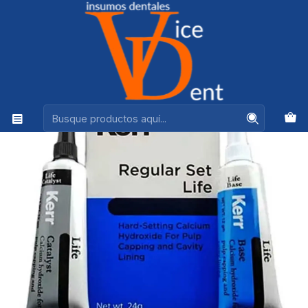
Ventas +56944575313
Inicio
ADHESION Y RESTAURACION
HIDROXIDO DE CALCIO LIFE REGULAR SET