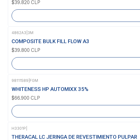
$39.820 CLP
4862A3
|
3M
Agotado
COMPOSITE BULK FILL FLOW A3
$39.800 CLP
98111589
|
FGM
Agotado
WHITENESS HP AUTOMIXX 35%
$66.900 CLP
H3301P
|
Agotado
THERACAL LC JERINGA DE REVESTIMIENTO PULPAR