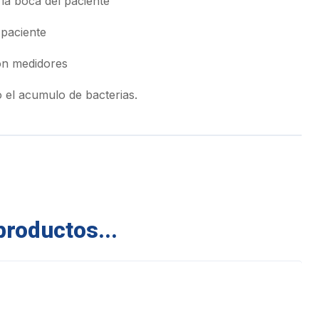
 la boca del paciente
paciente
con medidores
o el acumulo de bacterias.
productos...