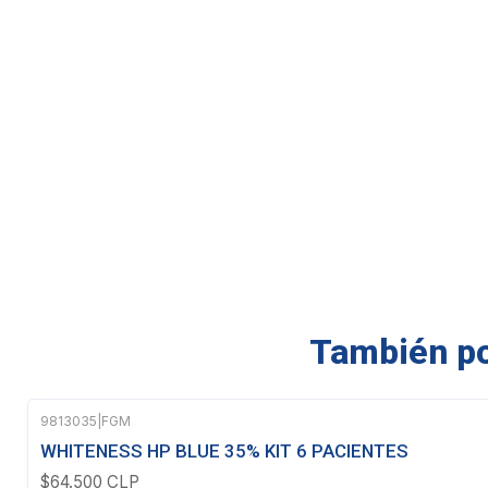
También pod
9813035
|
FGM
Agotado
WHITENESS HP BLUE 35% KIT 6 PACIENTES
$64.500 CLP