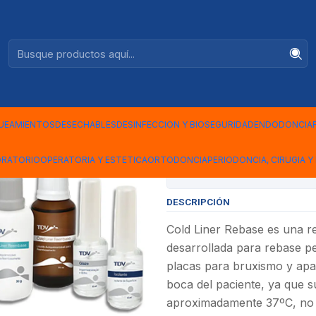
Ventas +56944575313
DE REBASE PERMANENTE TDV
|
COLD LINE
PERMANEN
UEAMIENTOS
DESECHABLES
DESINFECCION Y BIOSEGURIDAD
ENDODONCIA
ORATORIO
OPERATORIA Y ESTETICA
ORTODONCIA
PERIODONCIA, CIRUGIA Y 
Mostrar stock de ubicac
DESCRIPCIÓN
Cold Liner Rebase es una res
desarrollada para rebase pe
placas para bruxismo y apar
boca del paciente, ya que s
aproximadamente 37ºC, no a