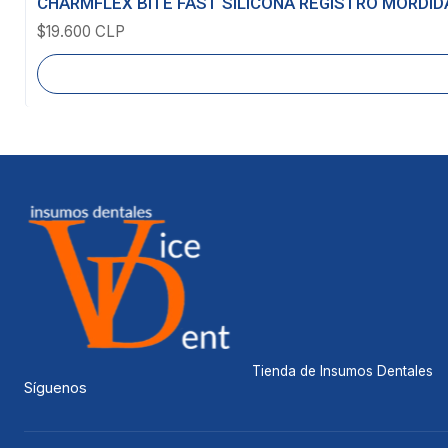
CHARMFLEX BITE FAST SILICONA REGISTRO MORDID
$19.600 CLP
Tienda de Insumos Dentales
Síguenos