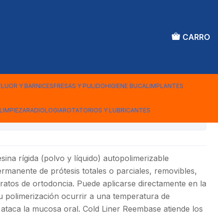
CARRO
R MATERIAL DE REBASE
TE TDV
FLUOR Y BARNICES
FRESAS Y PULIDO
HIGIENE BUCAL
IMPLANTES
LIMPIEZA
RADIOLOGIA
ROTATORIOS Y LUBRICANTES
iones
ina rígida (polvo y líquido) autopolimerizable
rmanente de prótesis totales o parciales, removibles,
atos de ortodoncia. Puede aplicarse directamente en la
u polimerización ocurrir a una temperatura de
taca la mucosa oral. Cold Liner Reembase atiende los