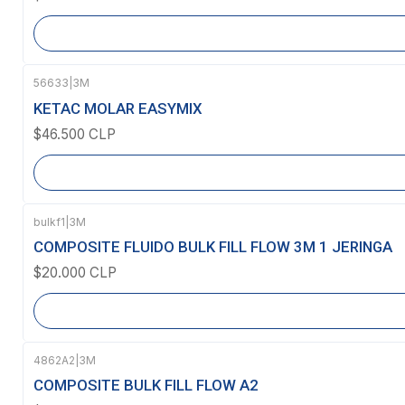
56633
|
3M
Agotado
KETAC MOLAR EASYMIX
$46.500 CLP
bulkf1
|
3M
Agotado
COMPOSITE FLUIDO BULK FILL FLOW 3M 1 JERINGA
$20.000 CLP
4862A2
|
3M
Agotado
COMPOSITE BULK FILL FLOW A2