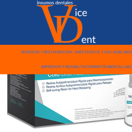
Inicio
IMPRESION Y REHABILITACION
COLD LINER MATERIAL 
ADHESION Y RESTAURACION
ANESTESICOS Y AGUJAS
BLANQ
IMPRESION Y REHABILITACION
INSTRUMENTAL
LAB