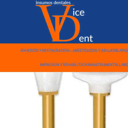
Inicio
FRESAS Y PULIDO
GOMA PARA PULIR RESINA ENHANCE
ADHESION Y RESTAURACION
ANESTESICOS Y AGUJAS
BLANQ
IMPRESION Y REHABILITACION
INSTRUMENTAL
LAB