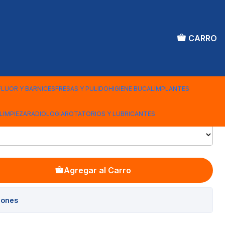
CARRO
 PULIR RESINA
UNIDAD
FLUOR Y BARNICES
FRESAS Y PULIDO
HIGIENE BUCAL
IMPLANTES
LIMPIEZA
RADIOLOGIA
ROTATORIOS Y LUBRICANTES
Agregar al Carro
iones