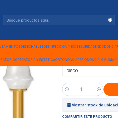
Ventas +56944575313
 UNIDAD
|
GOMA PARA
ENHANCE 
UEAMIENTOS
DESECHABLES
DESINFECCION Y BIOSEGURIDAD
ENDODONCIA
ORATORIO
OPERATORIA Y ESTETICA
ORTODONCIA
PERIODONCIA, CIRUGIA Y 
FORMA ENHANCE
Cantidad
Mostrar stock de ubicac
COMPARTIR ESTE PRODUCTO