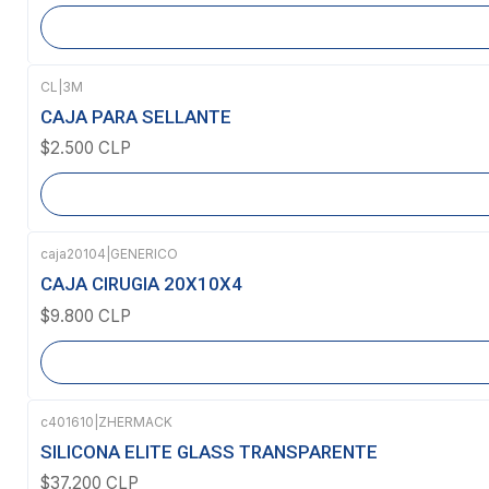
CL
|
3M
Agotado
CAJA PARA SELLANTE
$2.500 CLP
caja20104
|
GENERICO
Agotado
CAJA CIRUGIA 20X10X4
$9.800 CLP
c401610
|
ZHERMACK
Agotado
SILICONA ELITE GLASS TRANSPARENTE
$37.200 CLP