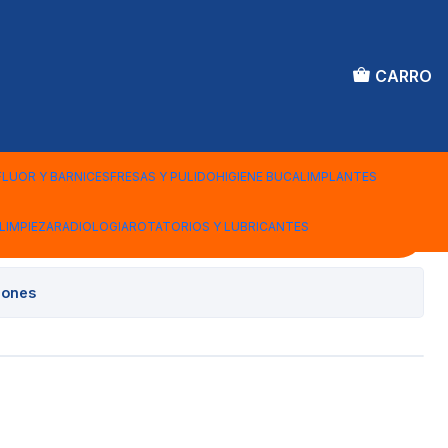
CARRO
URTIDO CAJA C/7
FLUOR Y BARNICES
FRESAS Y PULIDO
HIGIENE BUCAL
IMPLANTES
LIMPIEZA
RADIOLOGIA
ROTATORIOS Y LUBRICANTES
Agregar al Carro
iones