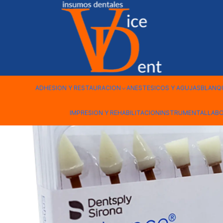
Inicio
FRESAS Y PULIDO
ENHANCE SURTIDO CAJA C/7 UNID
ADHESION Y RESTAURACION
ANESTESICOS Y AGUJAS
BLANQ
IMPRESION Y REHABILITACION
INSTRUMENTAL
LAB