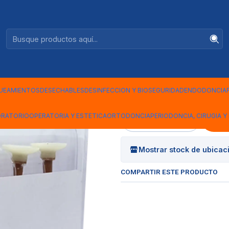
Ventas +56944575313
ADES
|
ENHANCE S
UNIDADES
UEAMIENTOS
DESECHABLES
DESINFECCION Y BIOSEGURIDAD
ENDODONCIA
ORATORIO
OPERATORIA Y ESTETICA
ORTODONCIA
PERIODONCIA, CIRUGIA Y 
Cantidad
Mostrar stock de ubicac
COMPARTIR ESTE PRODUCTO