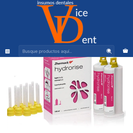
Ventas +56944575313
Inicio
IMPRESION Y REHABILITACION
SILICONA HYDRORISE LIGHT BODY NORMAL SET