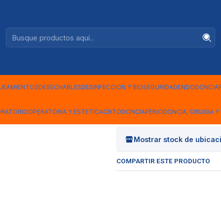
Ventas +56944575313
ica A/V 014 - FG7204
|
Fresa Carbi
Velocidad T
UEAMIENTOS
DESECHABLES
DESINFECCION Y BIOSEGURIDAD
ENDODONCIA
FG7204
ORATORIO
OPERATORIA Y ESTETICA
ORTODONCIA
PERIODONCIA, CIRUGIA Y 
Mostrar stock de ubicac
COMPARTIR ESTE PRODUCTO