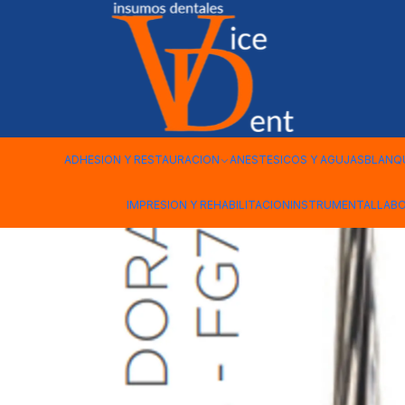
Inicio
kerr
Fresa Carbide Pulido Alta Velocidad Tronco Con
ADHESION Y RESTAURACION
ANESTESICOS Y AGUJAS
BLANQ
IMPRESION Y REHABILITACION
INSTRUMENTAL
LAB