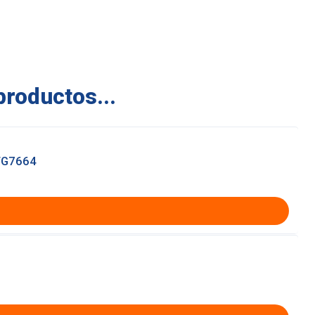
productos...
FG7664