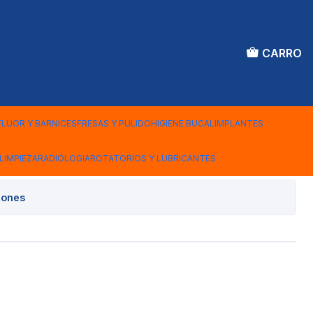
CARRO
de Pulido Alta
ronco Conica A/V 014 -
FLUOR Y BARNICES
FRESAS Y PULIDO
HIGIENE BUCAL
IMPLANTES
LIMPIEZA
RADIOLOGIA
ROTATORIOS Y LUBRICANTES
iones