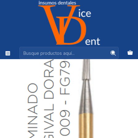
Ventas +56944575313
Inicio
kerr
Fresa Carbide Pulido Alta Velocidad de Tallo Medio Llama
A/V 009 - FG7901