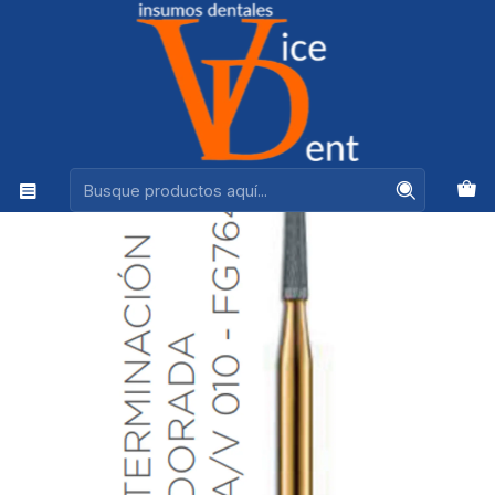
Ventas +56944575313
Inicio
kerr
FRESA CARBIDE PULIDO ALTA VELOCIDAD DE TALLO MEDIO
CONICA A/V 010 - FG7642