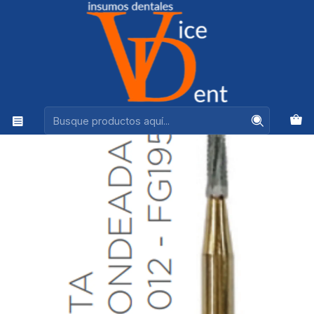
Ventas +56944575313
Inicio
kerr
Fresa Carbide Transmetalica Alta Velocidad de Tallo
Medio Cilindrica A/V 012 - FG1958