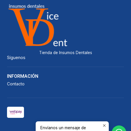
Tienda de Insumos Dentales
Síguenos
INFORMACIÓN
Contacto
Envíanos un mensaje de
2026 Vicedent.