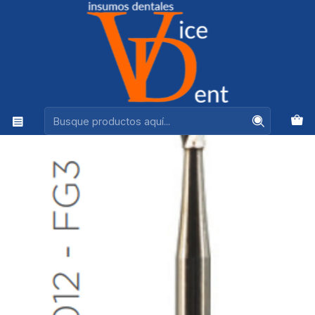
Ventas +56944575313
Inicio
kerr
FRESA CARBIDE ALTA VELOCIDAD DE TALLO MEDIO
REDONDA A/V 012 - FG3