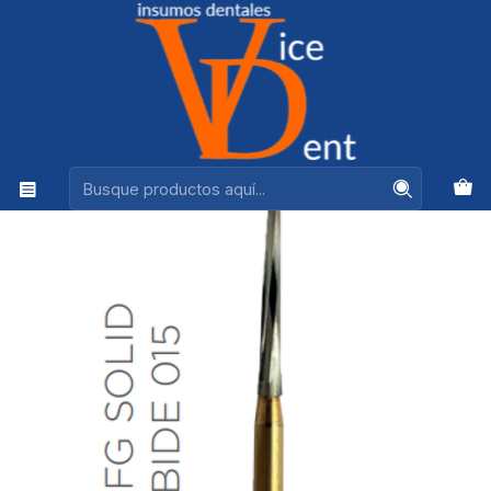
Ventas +56944575313
Inicio
kerr
Fresa Carbide Especial Alta Velocidad de Tallo Medio
Endo ZK A/V FG Solid Carbide 015