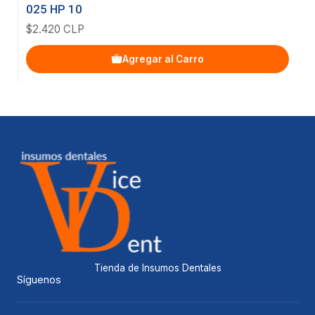
025 HP 10
$2.420 CLP
Agregar al Carro
Tienda de Insumos Dentales
Síguenos