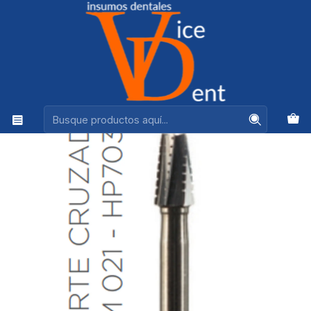
Ventas +56944575313
Inicio
kerr
Fresa Carbide Pieza de Mano Conica o Tronco Conica
P/M 021 - HP703