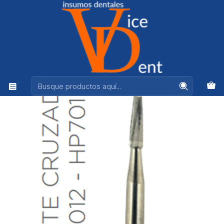
Ventas +56944575313
Inicio
kerr
FRESA CARBIDE PIEZA DE MANO CONICA O TRONCO
CONICA P/M 012 - HP701