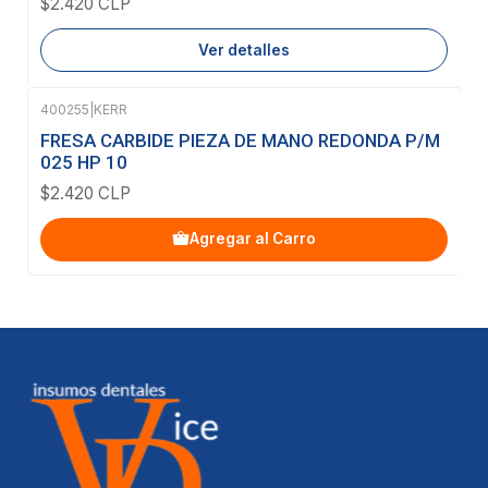
$2.420 CLP
Ver detalles
400255
|
KERR
FRESA CARBIDE PIEZA DE MANO REDONDA P/M
025 HP 10
$2.420 CLP
Agregar al Carro