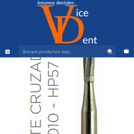
Ventas +56944575313
Inicio
kerr
Fresa Carbide Pieza de Mano Cilindrica P/M 010 - HP57