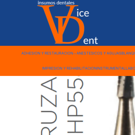
Inicio
kerr
FRESA CARBIDE PIEZA DE MANO CILINDRICA P/M 0
ADHESION Y RESTAURACION
ANESTESICOS Y AGUJAS
BLANQ
IMPRESION Y REHABILITACION
INSTRUMENTAL
LAB