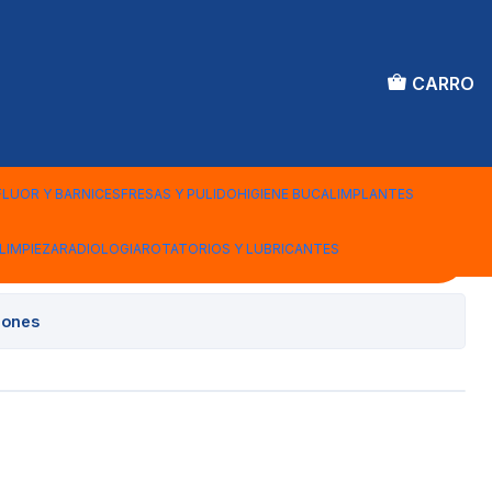
CARRO
BIDE PIEZA DE MANO
 P/M 012 - HP558
FLUOR Y BARNICES
FRESAS Y PULIDO
HIGIENE BUCAL
IMPLANTES
LIMPIEZA
RADIOLOGIA
ROTATORIOS Y LUBRICANTES
Agregar al Carro
iones