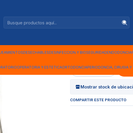
Ventas +56944575313
12 - HP558
|
FRESA CAR
CILINDRICA
UEAMIENTOS
DESECHABLES
DESINFECCION Y BIOSEGURIDAD
ENDODONCIA
ORATORIO
OPERATORIA Y ESTETICA
ORTODONCIA
PERIODONCIA, CIRUGIA Y 
Cantidad
Mostrar stock de ubicac
COMPARTIR ESTE PRODUCTO