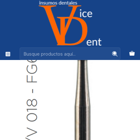
Ventas +56944575313
Inicio
kerr
FRESA CARBIDE KERR A/V 018 FG 6