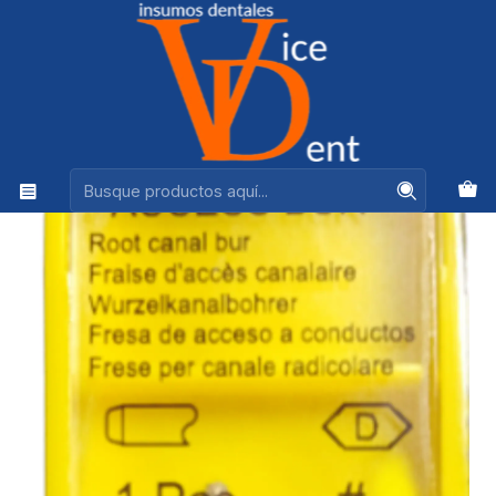
Ventas +56944575313
Inicio
ENDODONCIA
FRESA ENDO ACCES BUR MAILLEFER