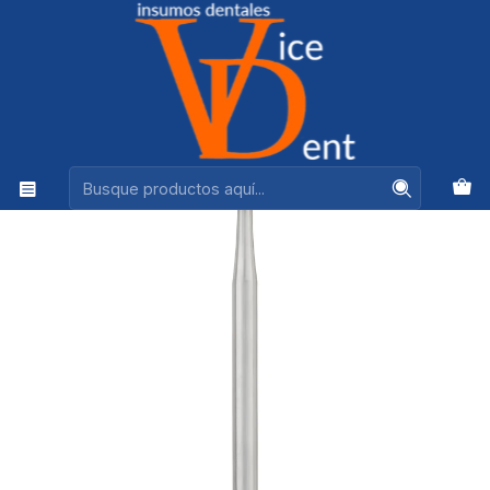
Ventas +56944575313
Inicio
FRESAS Y PULIDO
FRESA CARBIDE P/M 701L FISURA