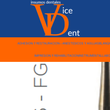
Inicio
kerr
FRESA CARBIDE KERR A/V 016 FG 5
ADHESION Y RESTAURACION
ANESTESICOS Y AGUJAS
BLANQ
IMPRESION Y REHABILITACION
INSTRUMENTAL
LAB