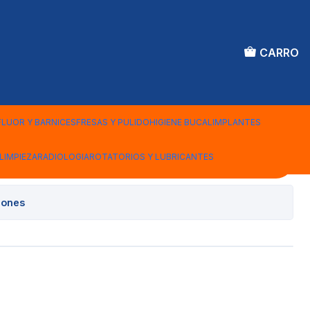
CARRO
BIDE KERR A/V 016 FG
FLUOR Y BARNICES
FRESAS Y PULIDO
HIGIENE BUCAL
IMPLANTES
LIMPIEZA
RADIOLOGIA
ROTATORIOS Y LUBRICANTES
Agregar al Carro
iones