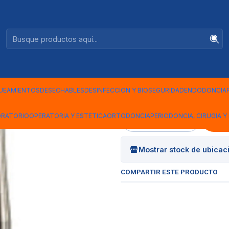
Ventas +56944575313
|
FRESA CAR
5
UEAMIENTOS
DESECHABLES
DESINFECCION Y BIOSEGURIDAD
ENDODONCIA
ORATORIO
OPERATORIA Y ESTETICA
ORTODONCIA
PERIODONCIA, CIRUGIA Y 
Cantidad
Mostrar stock de ubicac
COMPARTIR ESTE PRODUCTO