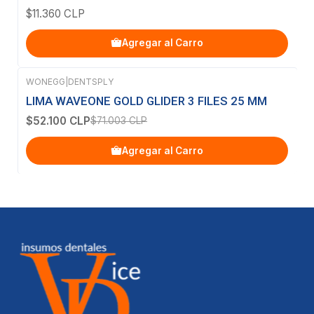
$11.360 CLP
Agregar al Carro
WONEGG
|
DENTSPLY
-27%
OFF
LIMA WAVEONE GOLD GLIDER 3 FILES 25 MM
$52.100 CLP
$71.003 CLP
Agregar al Carro