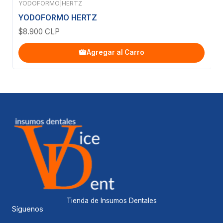
YODOFORMO
|
HERTZ
YODOFORMO HERTZ
$8.900 CLP
Agregar al Carro
Tienda de Insumos Dentales
Síguenos