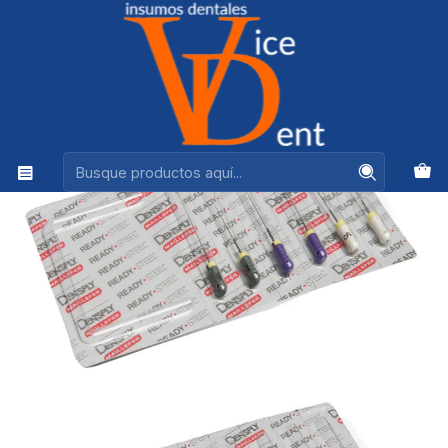
Ventas +56944575313
Inicio
ENDODONCIA
LIMA C+ FILE MAILLEFER