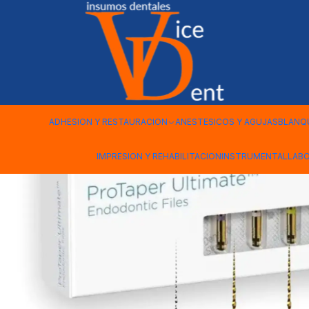
Inicio
ENDODONCIA
LIMA PROTAPER ULTIMATE 25MM DEN
ADHESION Y RESTAURACION
ANESTESICOS Y AGUJAS
BLANQ
IMPRESION Y REHABILITACION
INSTRUMENTAL
LAB