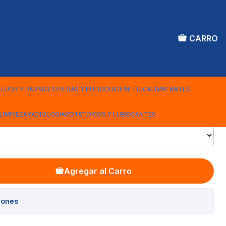
CARRO
APER ULTIMATE 25MM
FLUOR Y BARNICES
FRESAS Y PULIDO
HIGIENE BUCAL
IMPLANTES
LIMPIEZA
RADIOLOGIA
ROTATORIOS Y LUBRICANTES
Agregar al Carro
iones