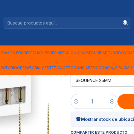
Ventas +56944575313
TSPLY
|
LIMA PROT
DENTSPLY
UEAMIENTOS
DESECHABLES
DESINFECCION Y BIOSEGURIDAD
ENDODONCIA
ORATORIO
OPERATORIA Y ESTETICA
ORTODONCIA
PERIODONCIA, CIRUGIA Y 
PROT. ULT
Cantidad
Mostrar stock de ubicac
COMPARTIR ESTE PRODUCTO