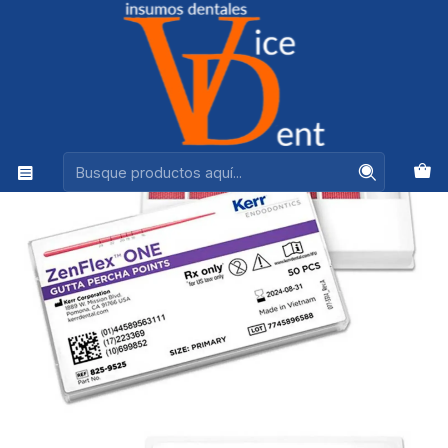
Ventas +56944575313
Inicio
ENDODONCIA
CONO DE GUTAPERCHA ZENFLEX ONE