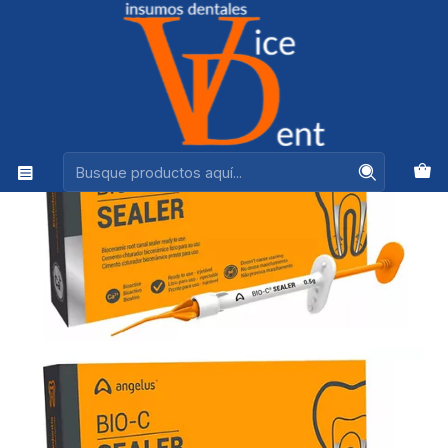
Ventas +56944575313
Inicio
ENDODONCIA
CEMENTO BIOCERAMICO BIO C SEALER 0.5 GRS