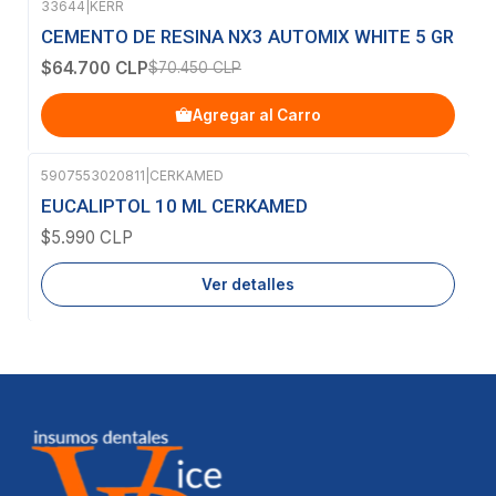
33644
|
KERR
-8%
OFF
CEMENTO DE RESINA NX3 AUTOMIX WHITE 5 GR
$64.700 CLP
$70.450 CLP
Agregar al Carro
5907553020811
|
CERKAMED
Agotado
EUCALIPTOL 10 ML CERKAMED
$5.990 CLP
Ver detalles