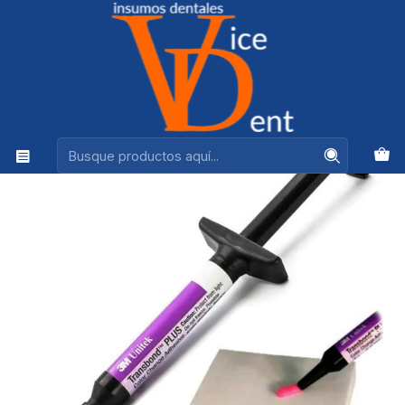
Ventas +56944575313
Inicio
ORTODONCIA
TRANSBOND PLUS COLOR 1 JERINGA